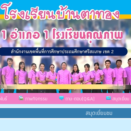
ันธ์
ภาพกิจกรรม
ถาม-ตอบ(Q&A)
สมุดเยี่ยม
สมุดเยี่ยมชม